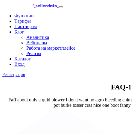
Функции
Тарифы
Партнерам
Блог
Аналитика
Вебинары
Работа на маркетплейсе
Релизы
Каталог
Вход
Регистрация
FAQ-1
Faff about only a quid blower I don't want no agro bleeding chim
pot burke tosser cras nice one boot fanny.