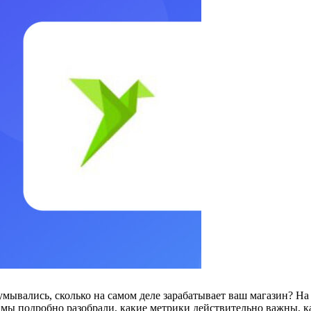
умывались, сколько на самом деле зарабатывает ваш магазин? Н
ы подробно разобрали, какие метрики действительно важны, ка