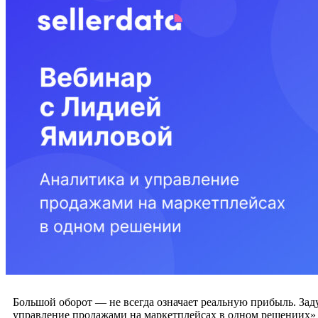
Большой оборот — не всегда означает реальную прибыль. Зад
управление продажами на маркетплейсах в одном решениих» м