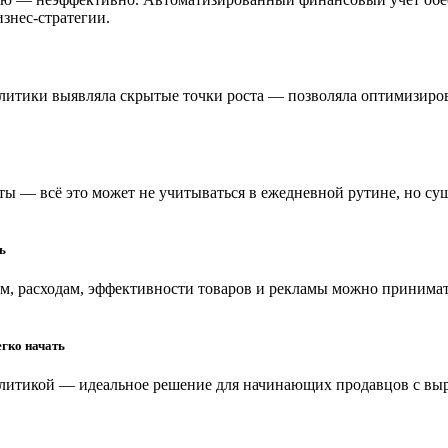
знес-стратегии.
алитики выявляла скрытые точки роста — позволяла оптимизиров
ты — всё это может не учитываться в ежедневной рутине, но су
ь
ам, расходам, эффективности товаров и рекламы можно принима
егко начать
налитикой — идеальное решение для начинающих продавцов с выр